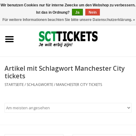
Wir benutzen Cookies nur für interne Zwecke um den Webshop zu verbessern.
Ist das in Ordnung?
Ja
Nein
0 Artikel - €0,00
Für weitere Informationen beachten Sie bitte unsere Datenschutzerklärung. »
England
Deutschland
Spanien
Artikel mit Schlagwort Manchester City
tickets
Italien
STARTSEITE
/
SCHLAGWORTE
/
MANCHESTER CITY TICKETS
Frankreich