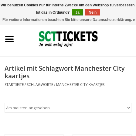
Wir benutzen Cookies nur für interne Zwecke um den Webshop zu verbessern.
Ist das in Ordnung?
Ja
Nein
0 Artikel - €0,00
Für weitere Informationen beachten Sie bitte unsere Datenschutzerklärung. »
England
Deutschland
Spanien
Artikel mit Schlagwort Manchester City
kaartjes
Italien
STARTSEITE
/
SCHLAGWORTE
/
MANCHESTER CITY KAARTJES
Frankreich