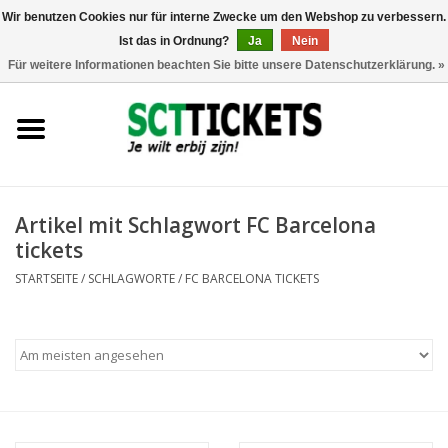
Wir benutzen Cookies nur für interne Zwecke um den Webshop zu verbessern.
Ist das in Ordnung?
Ja
Nein
0 Artikel - €0,00
Für weitere Informationen beachten Sie bitte unsere Datenschutzerklärung. »
England
Deutschland
Spanien
Artikel mit Schlagwort FC Barcelona
tickets
Italien
STARTSEITE
/
SCHLAGWORTE
/
FC BARCELONA TICKETS
Frankreich