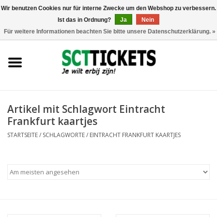
Wir benutzen Cookies nur für interne Zwecke um den Webshop zu verbessern.
Ist das in Ordnung?
Ja
Nein
0 Artikel - €0,00
Für weitere Informationen beachten Sie bitte unsere Datenschutzerklärung. »
England
Deutschland
Spanien
Artikel mit Schlagwort Eintracht
Frankfurt kaartjes
Italien
STARTSEITE
/
SCHLAGWORTE
/
EINTRACHT FRANKFURT KAARTJES
Frankreich