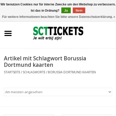
Wir benutzen Cookies nur für interne Zwecke um den Webshop zu verbessern.
Ist das in Ordnung?
Ja
Nein
0 Artikel - €0,00
Für weitere Informationen beachten Sie bitte unsere Datenschutzerklärung. »
England
Deutschland
Spanien
Artikel mit Schlagwort Borussia
Dortmund kaarten
Italien
STARTSEITE
/
SCHLAGWORTE
/
BORUSSIA DORTMUND KAARTEN
Frankreich