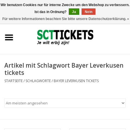
Wir benutzen Cookies nur für interne Zwecke um den Webshop zu verbessern.
Ist das in Ordnung?
Ja
Nein
0 Artikel - €0,00
Für weitere Informationen beachten Sie bitte unsere Datenschutzerklärung. »
England
Deutschland
Spanien
Artikel mit Schlagwort Bayer Leverkusen
tickets
Italien
STARTSEITE
/
SCHLAGWORTE
/
BAYER LEVERKUSEN TICKETS
Frankreich