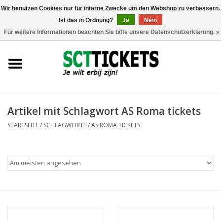
Wir benutzen Cookies nur für interne Zwecke um den Webshop zu verbessern.
Ist das in Ordnung?
Ja
Nein
0 Artikel - €0,00
Für weitere Informationen beachten Sie bitte unsere Datenschutzerklärung. »
England
Deutschland
Spanien
Artikel mit Schlagwort AS Roma tickets
STARTSEITE
/
SCHLAGWORTE
/
AS ROMA TICKETS
Italien
Frankreich