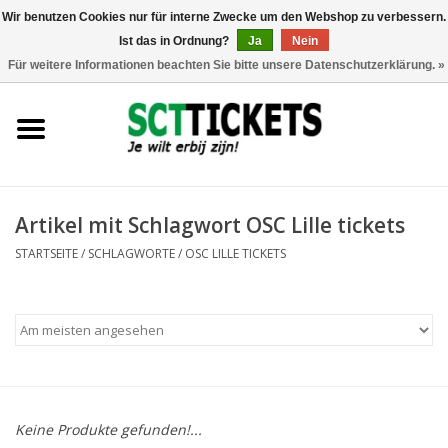
Wir benutzen Cookies nur für interne Zwecke um den Webshop zu verbessern.
Ist das in Ordnung?
Ja
Nein
0 Artikel - €0,00
Für weitere Informationen beachten Sie bitte unsere Datenschutzerklärung. »
England
Deutschland
Spanien
Artikel mit Schlagwort OSC Lille tickets
STARTSEITE
/
SCHLAGWORTE
/
OSC LILLE TICKETS
Italien
Frankreich
Keine Produkte gefunden!...