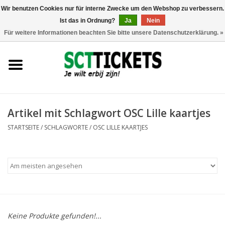
Wir benutzen Cookies nur für interne Zwecke um den Webshop zu verbessern.
Ist das in Ordnung?
Ja
Nein
0 Artikel - €0,00
Für weitere Informationen beachten Sie bitte unsere Datenschutzerklärung. »
England
Deutschland
Spanien
Artikel mit Schlagwort OSC Lille kaartjes
STARTSEITE
/
SCHLAGWORTE
/
OSC LILLE KAARTJES
Italien
Frankreich
Keine Produkte gefunden!...