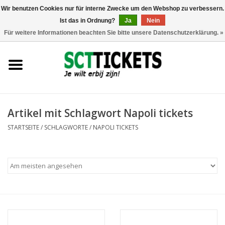
Wir benutzen Cookies nur für interne Zwecke um den Webshop zu verbessern.
Ist das in Ordnung?
Ja
Nein
0 Artikel - €0,00
Für weitere Informationen beachten Sie bitte unsere Datenschutzerklärung. »
England
Deutschland
Spanien
Artikel mit Schlagwort Napoli tickets
STARTSEITE
/
SCHLAGWORTE
/
NAPOLI TICKETS
Italien
Frankreich