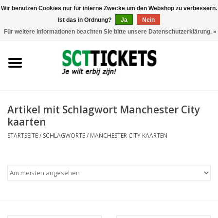
Wir benutzen Cookies nur für interne Zwecke um den Webshop zu verbessern.
Ist das in Ordnung?
Ja
Nein
0 Artikel - €0,00
Für weitere Informationen beachten Sie bitte unsere Datenschutzerklärung. »
England
Deutschland
Spanien
Artikel mit Schlagwort Manchester City
kaarten
Italien
STARTSEITE
/
SCHLAGWORTE
/
MANCHESTER CITY KAARTEN
Frankreich