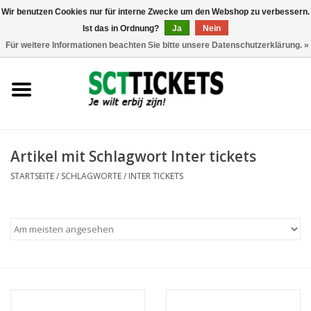
Wir benutzen Cookies nur für interne Zwecke um den Webshop zu verbessern.
Ist das in Ordnung?
Ja
Nein
0 Artikel - €0,00
Für weitere Informationen beachten Sie bitte unsere Datenschutzerklärung. »
England
Deutschland
Spanien
Artikel mit Schlagwort Inter tickets
STARTSEITE
/
SCHLAGWORTE
/
INTER TICKETS
Italien
Frankreich