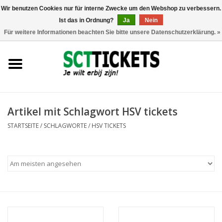
Wir benutzen Cookies nur für interne Zwecke um den Webshop zu verbessern.
Ist das in Ordnung?
Ja
Nein
0 Artikel - €0,00
Für weitere Informationen beachten Sie bitte unsere Datenschutzerklärung. »
England
Deutschland
Spanien
Artikel mit Schlagwort HSV tickets
STARTSEITE
/
SCHLAGWORTE
/
HSV TICKETS
Italien
Frankreich