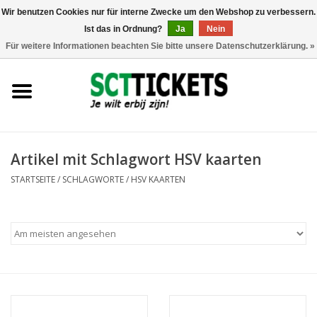
Wir benutzen Cookies nur für interne Zwecke um den Webshop zu verbessern.
Ist das in Ordnung?
Ja
Nein
0 Artikel - €0,00
Für weitere Informationen beachten Sie bitte unsere Datenschutzerklärung. »
England
Deutschland
Spanien
Artikel mit Schlagwort HSV kaarten
STARTSEITE
/
SCHLAGWORTE
/
HSV KAARTEN
Italien
Frankreich