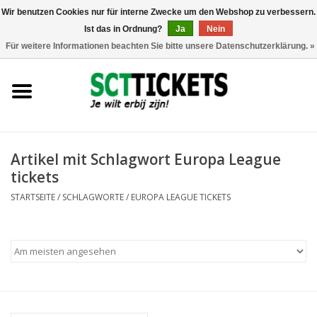
Wir benutzen Cookies nur für interne Zwecke um den Webshop zu verbessern.
Ist das in Ordnung?
Ja
Nein
0 Artikel - €0,00
Für weitere Informationen beachten Sie bitte unsere Datenschutzerklärung. »
England
Deutschland
Spanien
Artikel mit Schlagwort Europa League
tickets
Italien
STARTSEITE
/
SCHLAGWORTE
/
EUROPA LEAGUE TICKETS
Frankreich