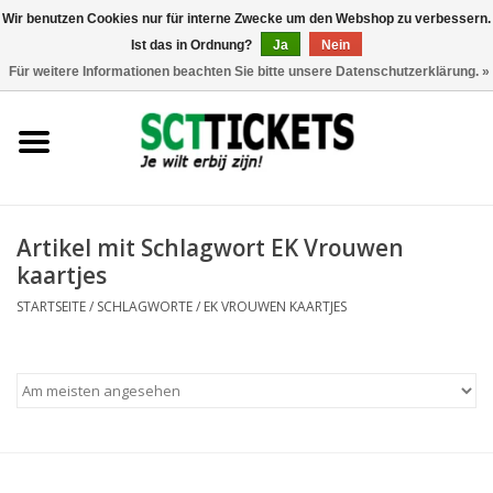
Wir benutzen Cookies nur für interne Zwecke um den Webshop zu verbessern.
Ist das in Ordnung?
Ja
Nein
0 Artikel - €0,00
Für weitere Informationen beachten Sie bitte unsere Datenschutzerklärung. »
England
Deutschland
Spanien
Artikel mit Schlagwort EK Vrouwen
kaartjes
Italien
STARTSEITE
/
SCHLAGWORTE
/
EK VROUWEN KAARTJES
Frankreich